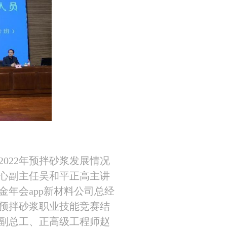
022年预拌砂浆发展情况
主任吴和平正高主讲
金年会app新材料公司总经
省预拌砂浆职业技能竞赛结
副总工、正高级工程师赵