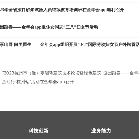
023年全省预拌砂浆试验人员继续教育培训班在金年会app顺利召开
园踏春——金年会app退休女同志“三八”妇女节活动
享山野 向美而生——金年会app组织开展“3·8”国际劳动妇女节户外踏青
“2023杭州市（近）零能耗建筑技术论坛暨绿色建筑
游园踏春——金年会
浙江行·杭州站”活动在金年会app召开
科技创新
业务能力