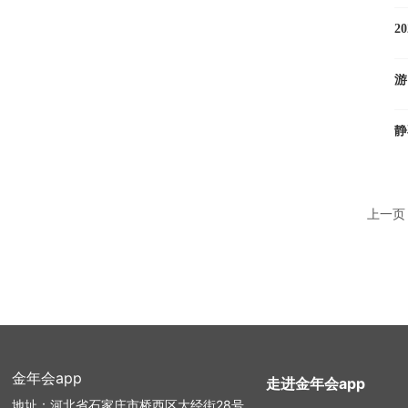
2
游
静
上一页
金年会app
走进金年会app
地址：河北省石家庄市桥西区大经街28号