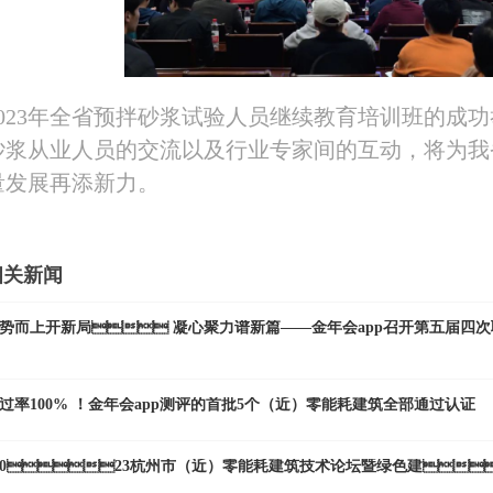
2023年全省预拌砂浆试验人员继续教育培训班的成
砂浆从业人员的交流以及行业专家间的互动
量发展再添新力。
相关新闻
势而上开新局 凝心聚力谱新篇——金年会app召开第五届四
过率100% ！金年会app测评的首批5个（近）零能耗建筑全部通过认证
2023杭州市（近）零能耗建筑技术论坛暨绿色建