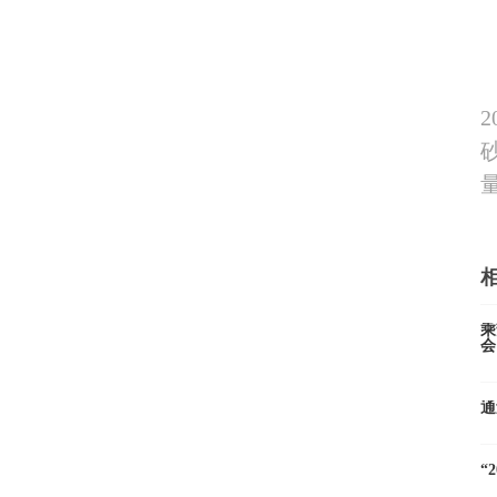
乘
会
通
“